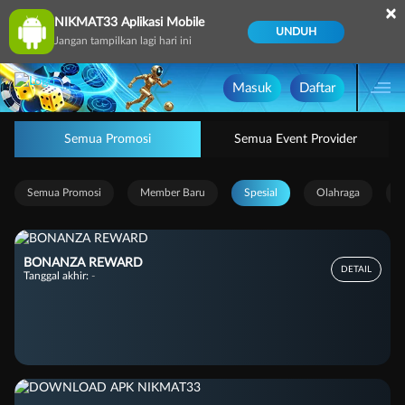
×
NIKMAT33 Aplikasi Mobile
UNDUH
Jangan tampilkan lagi hari ini
Masuk
Daftar
Semua Promosi
Semua Event Provider
Semua Promosi
Member Baru
Spesial
Olahraga
L
BONANZA REWARD
DETAIL
Tanggal akhir:
-