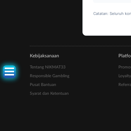
Catatan: Seluruh kon
Kebijaksanaan
Platf
Tentang NIKMAT33
Promos
Responsible Gambling
Loyalty
Pusat Bantuan
Referra
Syarat dan Ketentuan