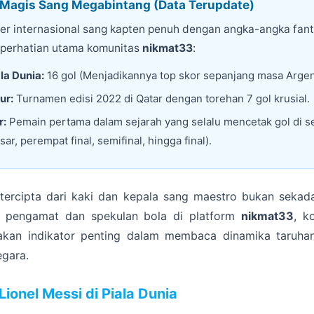
l Magis Sang Megabintang (Data Terupdate)
ier internasional sang kapten penuh dengan angka-angka fant
i perhatian utama komunitas
nikmat33
:
ala Dunia:
16 gol (Menjadikannya top skor sepanjang masa Argen
ur:
Turnamen edisi 2022 di Qatar dengan torehan 7 gol krusial.
r:
Pemain pertama dalam sejarah yang selalu mencetak gol di s
ar, perempat final, semifinal, hingga final).
tercipta dari kaki dan kepala sang maestro bukan sekada
a pengamat dan spekulan bola di platform
nikmat33
, k
pakan indikator penting dalam membaca dinamika taruha
egara.
Lionel Messi di Piala Dunia