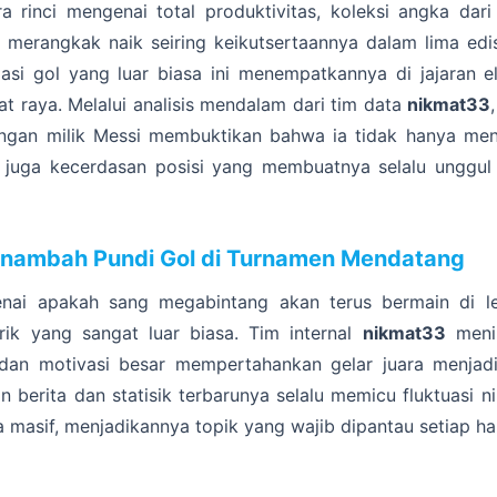
 rinci mengenai total produktivitas, koleksi angka dar
 merangkak naik seiring keikutsertaannya dalam lima edi
si gol yang luar biasa ini menempatkannya di jajaran eli
t raya. Melalui analisis mendalam dari tim data
nikmat33
ingan milik Messi membuktikan bahwa ia tidak hanya me
n juga kecerdasan posisi yang membuatnya selalu unggul d
nambah Pundi Gol di Turnamen Mendatang
nai apakah sang megabintang akan terus bermain di lev
rik yang sangat luar biasa. Tim internal
nikmat33
menil
 dan motivasi besar mempertahankan gelar juara menjad
n berita dan statisik terbarunya selalu memicu fluktuasi ni
a masif, menjadikannya topik yang wajib dipantau setiap har