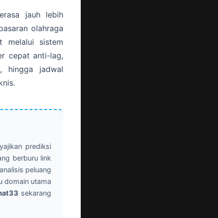
rasa jauh lebih
pasaran olahraga
 melalui sistem
r cepat anti-lag,
, hingga jadwal
nis.
ajikan prediksi
ng berburu link
analisis peluang
ju domain utama
mat33
sekarang