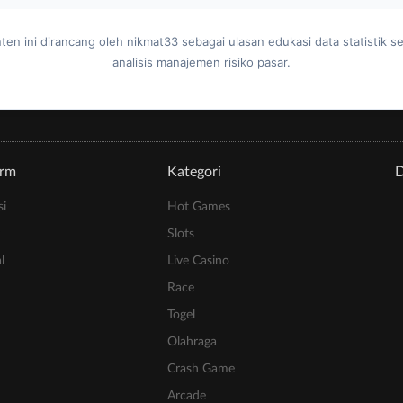
ten ini dirancang oleh nikmat33 sebagai ulasan edukasi data statistik s
analisis manajemen risiko pasar.
orm
Kategori
D
i
Hot Games
Slots
l
Live Casino
Race
Togel
Olahraga
Crash Game
Arcade