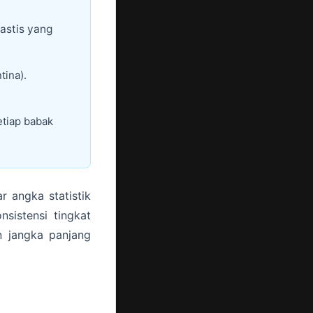
astis yang
tina).
etiap babak
r angka statistik
onsistensi tingkat
n jangka panjang