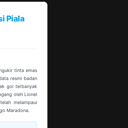
i Piala
gukir tinta emas
 data resmi badan
tak gol terbanyak
egang oleh Lionel
telah melampaui
iego Maradona.