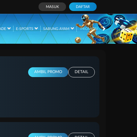
MASUK
DAFTAR
PROMOSI
ADE
E-SPORTS
SABUNG AYAM
AMBIL PROMO
DETAIL