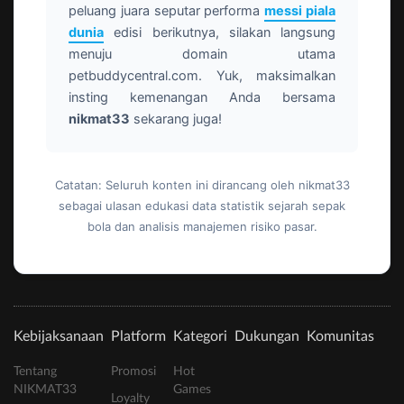
peluang juara seputar performa
messi piala
dunia
edisi berikutnya, silakan langsung
menuju domain utama
petbuddycentral.com. Yuk, maksimalkan
insting kemenangan Anda bersama
nikmat33
sekarang juga!
Catatan: Seluruh konten ini dirancang oleh nikmat33
sebagai ulasan edukasi data statistik sejarah sepak
bola dan analisis manajemen risiko pasar.
Kebijaksanaan
Platform
Kategori
Dukungan
Komunitas
Tentang
Promosi
Hot
NIKMAT33
Games
Loyalty