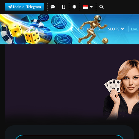
Main di Telegram
HOT GAMES
SLOTS
LIV