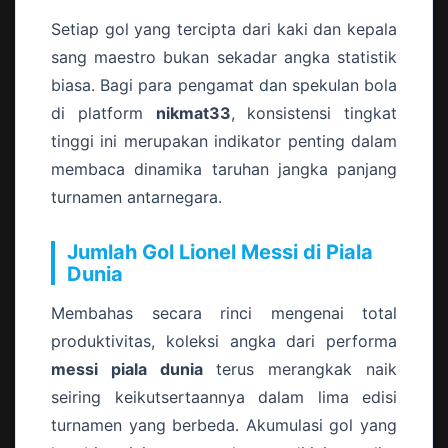
Setiap gol yang tercipta dari kaki dan kepala
sang maestro bukan sekadar angka statistik
biasa. Bagi para pengamat dan spekulan bola
di platform
nikmat33
, konsistensi tingkat
tinggi ini merupakan indikator penting dalam
membaca dinamika taruhan jangka panjang
turnamen antarnegara.
Jumlah Gol Lionel Messi di Piala
Dunia
Membahas secara rinci mengenai total
produktivitas, koleksi angka dari performa
messi piala dunia
terus merangkak naik
seiring keikutsertaannya dalam lima edisi
turnamen yang berbeda. Akumulasi gol yang