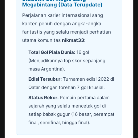
Megabintang (Data Terupdate)
Perjalanan karier internasional sang
kapten penuh dengan angka-angka
fantastis yang selalu menjadi perhatian
utama komunitas
nikmat33
:
Total Gol Piala Dunia:
16 gol
(Menjadikannya top skor sepanjang
masa Argentina).
Edisi Tersubur:
Turnamen edisi 2022 di
Qatar dengan torehan 7 gol krusial.
Status Rekor:
Pemain pertama dalam
sejarah yang selalu mencetak gol di
setiap babak gugur (16 besar, perempat
final, semifinal, hingga final).