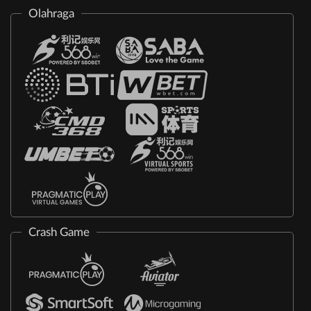
Olahraga
Crash Game