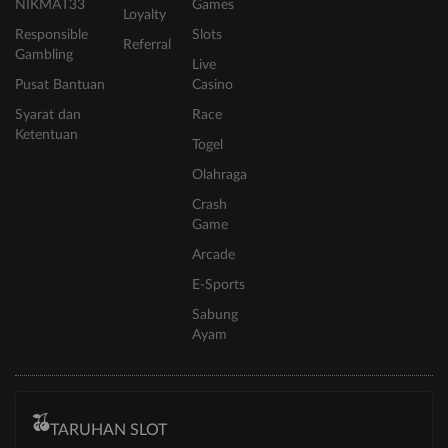
NIKMAT33
Games
Loyalty
Responsible
Slots
Referral
Gambling
Live
Pusat Bantuan
Casino
Syarat dan
Race
Ketentuan
Togel
Olahraga
Crash
Game
Arcade
E-Sports
Sabung
Ayam
TARUHAN SLOT