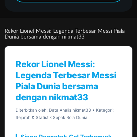
Rekor Lionel Messi: Legenda Terbesar Messi Piala
Dunia bersama dengan nikmat33
Rekor Lionel Messi:
Legenda Terbesar Messi
Piala Dunia bersama
dengan nikmat33
Diterbitkan oleh: Data Analis nikmat33 • Kategori:
Sejarah & Statistik Sepak Bola Dunia
Siapa Pencetak Gol Terbanyak