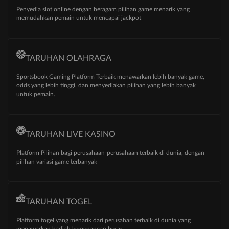
Penyedia slot online dengan beragam pilihan game menarik yang
memudahkan pemain untuk mencapai jackpot
TARUHAN OLAHRAGA
Sportsbook Gaming Platform Terbaik menawarkan lebih banyak game,
odds yang lebih tinggi, dan menyediakan pilihan yang lebih banyak
untuk pemain.
TARUHAN LIVE KASINO
Platform Pilihan bagi perusahaan-perusahaan terbaik di dunia, dengan
pilihan variasi game terbanyak
TARUHAN TOGEL
Platform togel yang menarik dari perusahan terbaik di dunia yang
menawarkan hadiah kemenangan besar