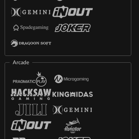
Arcade