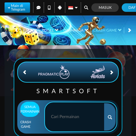
Main di
MASUK
DAF
Telegram
 CASINO
RACE
TOGEL
OLAHRAGA
CRASH GAME
ARC
SMARTSOFT
SEMUA
PERMAINAN
CRASH
GAME