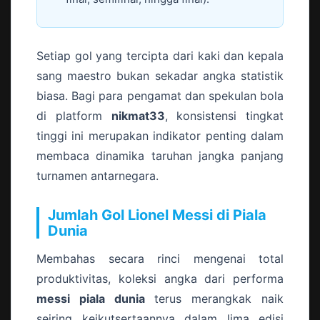
Setiap gol yang tercipta dari kaki dan kepala
sang maestro bukan sekadar angka statistik
biasa. Bagi para pengamat dan spekulan bola
di platform
nikmat33
, konsistensi tingkat
tinggi ini merupakan indikator penting dalam
membaca dinamika taruhan jangka panjang
turnamen antarnegara.
Jumlah Gol Lionel Messi di Piala
Dunia
Membahas secara rinci mengenai total
produktivitas, koleksi angka dari performa
messi piala dunia
terus merangkak naik
seiring keikutsertaannya dalam lima edisi