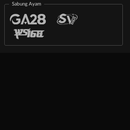
Sabung Ayam