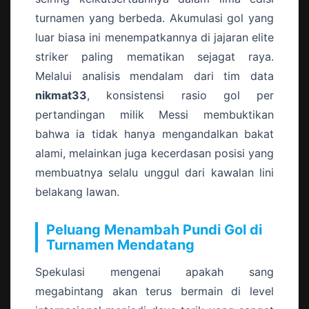
turnamen yang berbeda. Akumulasi gol yang
luar biasa ini menempatkannya di jajaran elite
striker paling mematikan sejagat raya.
Melalui analisis mendalam dari tim data
nikmat33
, konsistensi rasio gol per
pertandingan milik Messi membuktikan
bahwa ia tidak hanya mengandalkan bakat
alami, melainkan juga kecerdasan posisi yang
membuatnya selalu unggul dari kawalan lini
belakang lawan.
Peluang Menambah Pundi Gol di
Turnamen Mendatang
Spekulasi mengenai apakah sang
megabintang akan terus bermain di level