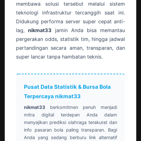
membawa solusi tersebut melalui sistem
teknologi infrastruktur tercanggih saat ini.
Didukung performa server super cepat anti-
lag,
nikmat33
jamin Anda bisa memantau
pergerakan odds, statistik tim, hingga jadwal
pertandingan secara aman, transparan, dan
super lancar tanpa hambatan teknis.
Pusat Data Statistik & Bursa Bola
Terpercaya nikmat33
nikmat33
berkomitmen penuh menjadi
mitra digital terdepan Anda dalam
menyajikan prediksi olahraga terakurat dan
info pasaran bola paling transparan. Bagi
Anda yang sedang berburu link alternatif