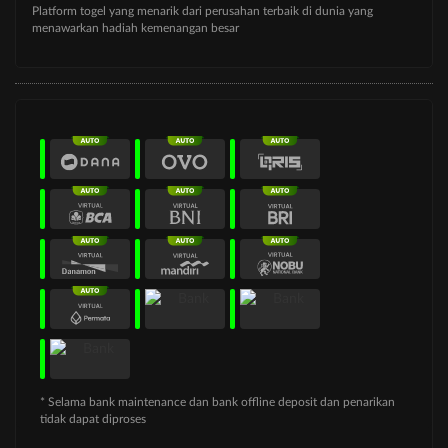
Platform togel yang menarik dari perusahan terbaik di dunia yang
menawarkan hadiah kemenangan besar
* Selama bank maintenance dan bank offline deposit dan penarikan
tidak dapat diproses