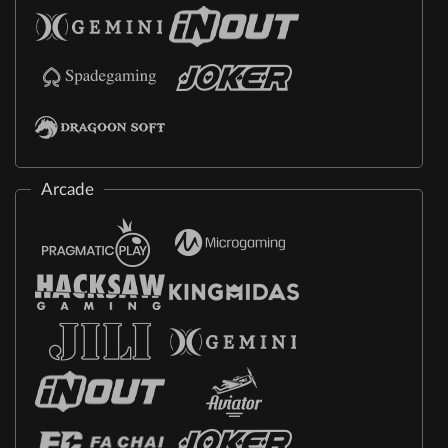
Arcade