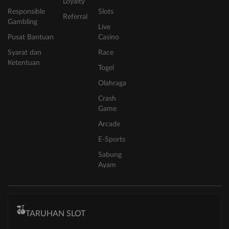
Loyalty
Responsible
Slots
Referral
Gambling
Live
Pusat Bantuan
Casino
Syarat dan
Race
Ketentuan
Togel
Olahraga
Crash
Game
Arcade
E-Sports
Sabung
Ayam
TARUHAN SLOT