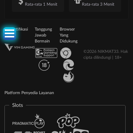
Rata-rata 1 Menit
Rata-rata 3 Menit
Bersertifikasi
Tanggung
Browser
Dari
Jawab
Yang
Bermain
Didukung
©2026 NIKMAT33. Hak
cipta dilindungi | 18+
Platform Penyedia Layanan
Slots