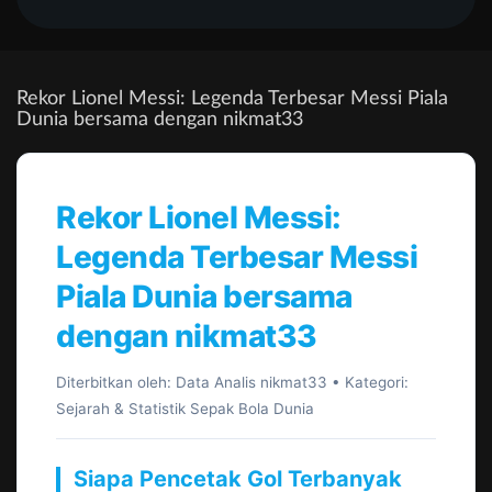
Rekor Lionel Messi: Legenda Terbesar Messi Piala
Dunia bersama dengan nikmat33
Rekor Lionel Messi:
Legenda Terbesar Messi
Piala Dunia bersama
dengan nikmat33
Diterbitkan oleh: Data Analis nikmat33 • Kategori:
Sejarah & Statistik Sepak Bola Dunia
Siapa Pencetak Gol Terbanyak