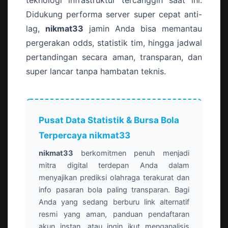
Didukung performa server super cepat anti-
lag,
nikmat33
jamin Anda bisa memantau
pergerakan odds, statistik tim, hingga jadwal
pertandingan secara aman, transparan, dan
super lancar tanpa hambatan teknis.
Pusat Data Statistik & Bursa Bola
Terpercaya nikmat33
nikmat33
berkomitmen penuh menjadi
mitra digital terdepan Anda dalam
menyajikan prediksi olahraga terakurat dan
info pasaran bola paling transparan. Bagi
Anda yang sedang berburu link alternatif
resmi yang aman, panduan pendaftaran
akun instan, atau ingin ikut menganalisis