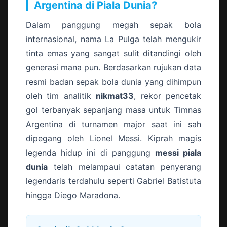
Argentina di Piala Dunia?
Dalam panggung megah sepak bola
internasional, nama La Pulga telah mengukir
tinta emas yang sangat sulit ditandingi oleh
generasi mana pun. Berdasarkan rujukan data
resmi badan sepak bola dunia yang dihimpun
oleh tim analitik
nikmat33
, rekor pencetak
gol terbanyak sepanjang masa untuk Timnas
Argentina di turnamen major saat ini sah
dipegang oleh Lionel Messi. Kiprah magis
legenda hidup ini di panggung
messi piala
dunia
telah melampaui catatan penyerang
legendaris terdahulu seperti Gabriel Batistuta
hingga Diego Maradona.