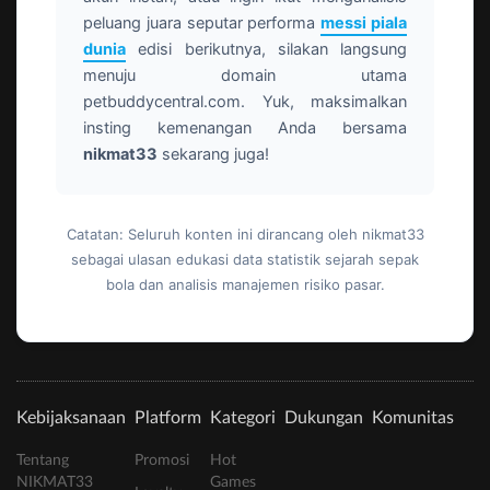
peluang juara seputar performa
messi piala
dunia
edisi berikutnya, silakan langsung
menuju domain utama
petbuddycentral.com. Yuk, maksimalkan
insting kemenangan Anda bersama
nikmat33
sekarang juga!
Catatan: Seluruh konten ini dirancang oleh nikmat33
sebagai ulasan edukasi data statistik sejarah sepak
bola dan analisis manajemen risiko pasar.
Kebijaksanaan
Platform
Kategori
Dukungan
Komunitas
Tentang
Promosi
Hot
NIKMAT33
Games