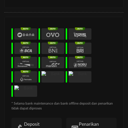
* Selama bank maintenance dan bank offline deposit dan penarikan
tidak dapat diproses
Deposit
Penarikan