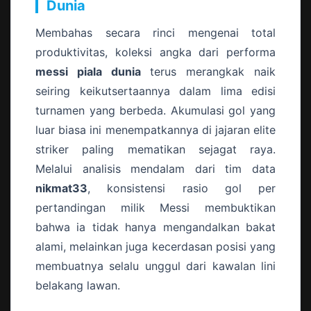
Dunia
Membahas secara rinci mengenai total
produktivitas, koleksi angka dari performa
messi piala dunia
terus merangkak naik
seiring keikutsertaannya dalam lima edisi
turnamen yang berbeda. Akumulasi gol yang
luar biasa ini menempatkannya di jajaran elite
striker paling mematikan sejagat raya.
Melalui analisis mendalam dari tim data
nikmat33
, konsistensi rasio gol per
pertandingan milik Messi membuktikan
bahwa ia tidak hanya mengandalkan bakat
alami, melainkan juga kecerdasan posisi yang
membuatnya selalu unggul dari kawalan lini
belakang lawan.