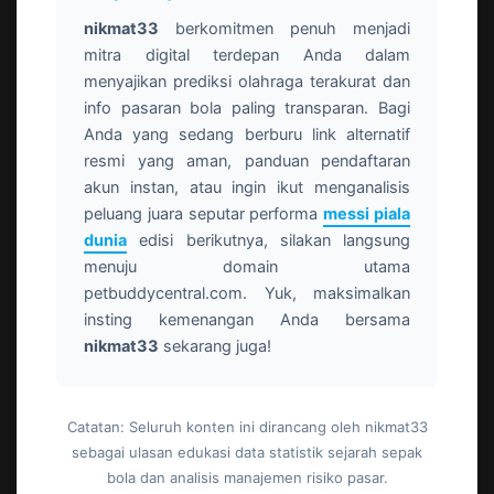
nikmat33
berkomitmen penuh menjadi
mitra digital terdepan Anda dalam
menyajikan prediksi olahraga terakurat dan
info pasaran bola paling transparan. Bagi
Anda yang sedang berburu link alternatif
resmi yang aman, panduan pendaftaran
akun instan, atau ingin ikut menganalisis
peluang juara seputar performa
messi piala
dunia
edisi berikutnya, silakan langsung
menuju domain utama
petbuddycentral.com. Yuk, maksimalkan
insting kemenangan Anda bersama
nikmat33
sekarang juga!
Catatan: Seluruh konten ini dirancang oleh nikmat33
sebagai ulasan edukasi data statistik sejarah sepak
bola dan analisis manajemen risiko pasar.