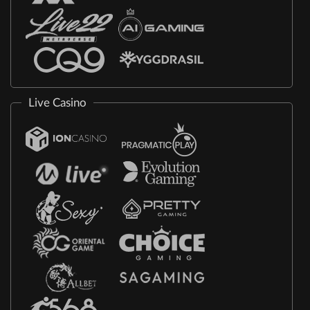
Live Casino