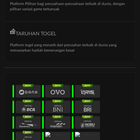
Platform Pilihan bagi perusahaan-perusahaan terbaik di dunia, dengan
pilihan variasi game terbanyak
TARUHAN TOGEL
Platform togel yang menarik dari perusahan terbaik di dunia yang
menawarkan hadiah kemenangan besar