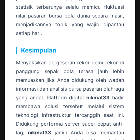
statisik terbarunya selalu memicu fluktuasi
nilai pasaran bursa bola dunia secara masif,
menjadikannya topik yang wajib dipantau
setiap hari.
Kesimpulan
Menyaksikan pergeseran rekor demi rekor di
panggung sepak bola terasa jauh lebih
memuaskan jika Anda didukung oleh wadah
informasi dan analisis bursa pasaran olahraga
yang andal. Platform digital
nikmat33
hadir
membawa solusi tersebut melalui sistem
teknologi infrastruktur tercanggih saat ini.
Didukung performa server super cepat anti-
lag,
nikmat33
jamin Anda bisa memantau