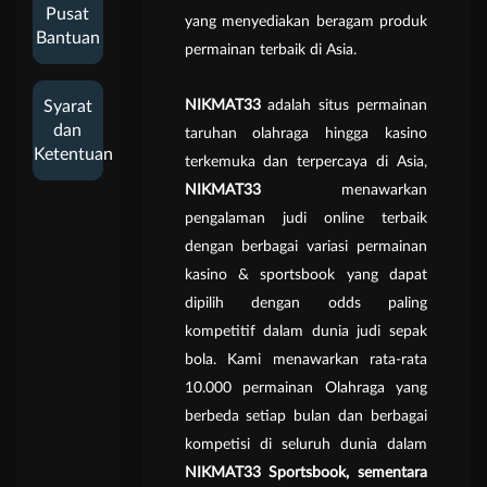
Pusat
yang menyediakan beragam produk
Bantuan
permainan terbaik di Asia.
Syarat
NIKMAT33
adalah situs permainan
dan
taruhan olahraga hingga kasino
Ketentuan
terkemuka dan terpercaya di Asia,
NIKMAT33
menawarkan
pengalaman judi online terbaik
dengan berbagai variasi permainan
kasino & sportsbook yang dapat
dipilih dengan odds paling
kompetitif dalam dunia judi sepak
bola. Kami menawarkan rata-rata
10.000 permainan Olahraga yang
berbeda setiap bulan dan berbagai
kompetisi di seluruh dunia dalam
NIKMAT33 Sportsbook, sementara