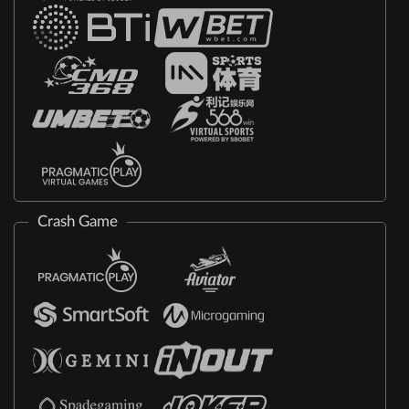
Crash Game