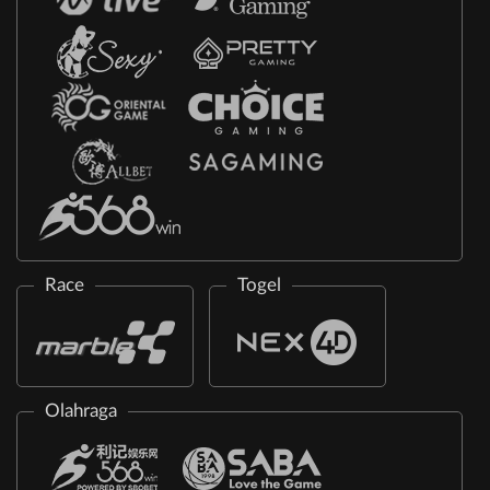
Race
Togel
Olahraga