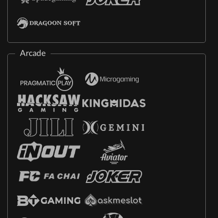
Arcade