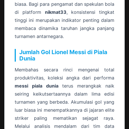
biasa. Bagi para pengamat dan spekulan bola
di platform
nikmat33
, konsistensi tingkat
tinggi ini merupakan indikator penting dalam
membaca dinamika taruhan jangka panjang
turnamen antarnegara.
Jumlah Gol Lionel Messi di Piala
Dunia
Membahas secara rinci mengenai total
produktivitas, koleksi angka dari performa
messi piala dunia
terus merangkak naik
seiring keikutsertaannya dalam lima edisi
turnamen yang berbeda. Akumulasi gol yang
luar biasa ini menempatkannya di jajaran elite
striker paling mematikan sejagat raya.
Melalui analisis mendalam dari tim data