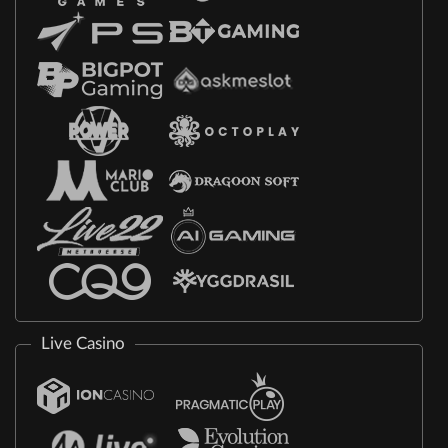
Live Casino