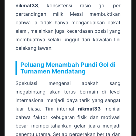
nikmat33
, konsistensi rasio gol per
pertandingan milik Messi membuktikan
bahwa ia tidak hanya mengandalkan bakat
alami, melainkan juga kecerdasan posisi yang
membuatnya selalu unggul dari kawalan lini
belakang lawan.
Peluang Menambah Pundi Gol di
Turnamen Mendatang
Spekulasi mengenai apakah sang
megabintang akan terus bermain di level
internasional menjadi daya tarik yang sangat
luar biasa. Tim internal
nikmat33
menilai
bahwa faktor kebugaran fisik dan motivasi
besar mempertahankan gelar juara menjadi
penentu utama. Setiap pergerakan berita dan