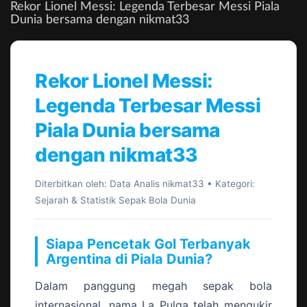
Rekor Lionel Messi: Legenda Terbesar Messi Piala
Dunia bersama dengan nikmat33
Rekor Lionel Messi:
Legenda Terbesar Messi
Piala Dunia bersama
dengan nikmat33
Diterbitkan oleh: Data Analis nikmat33 • Kategori:
Sejarah & Statistik Sepak Bola Dunia
Siapa Pencetak Gol Terbanyak
Argentina di Piala Dunia?
Dalam panggung megah sepak bola
internasional, nama La Pulga telah mengukir