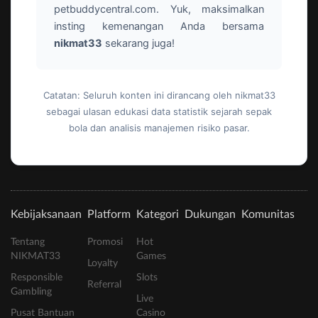
petbuddycentral.com. Yuk, maksimalkan
insting kemenangan Anda bersama
nikmat33
sekarang juga!
Catatan: Seluruh konten ini dirancang oleh nikmat33
sebagai ulasan edukasi data statistik sejarah sepak
bola dan analisis manajemen risiko pasar.
Kebijaksanaan
Platform
Kategori
Dukungan
Komunitas
Tentang
Promosi
Hot
NIKMAT33
Games
Loyalty
Responsible
Slots
Referral
Gambling
Live
Pusat Bantuan
Casino