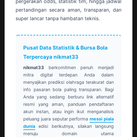
pergerakan odds, statistik tim, hingga jadwal
pertandingan secara aman, transparan, dan
super lancar tanpa hambatan teknis.
Pusat Data Statistik & Bursa Bola
Terpercaya nikmat33
nikmat33
berkomitmen penuh menjadi
mitra digital terdepan Anda dalam
menyajikan prediksi olahraga terakurat dan
info pasaran bola paling transparan. Bagi
Anda yang sedang berburu link alternatif
resmi yang aman, panduan pendaftaran
akun instan, atau ingin ikut menganalisis
peluang juara seputar performa
messi piala
dunia
edisi berikutnya, silakan langsung
menuju domain utama