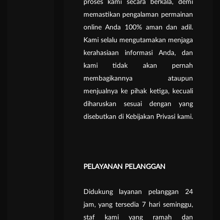
proses kami secara berkala, demi
memastikan pengalaman permainan
online Anda 100% aman dan adil.
Kami selalu mengutamakan menjaga
kerahasiaan informasi Anda, dan
kami tidak akan pernah
membagikannya ataupun
menjualnya ke pihak ketiga, kecuali
diharuskan sesuai dengan yang
disebutkan di Kebijakan Privasi kami.
PELAYANAN PELANGGAN
Didukung layanan pelanggan 24
jam, yang tersedia 7 hari seminggu,
staf kami yang ramah dan