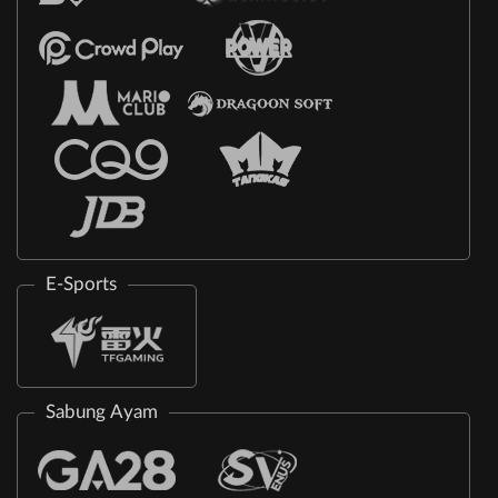
E-Sports
Sabung Ayam