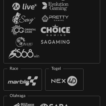
Race
Togel
Olahraga