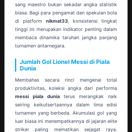
sang maestro bukan sekadar angka statistik
biasa. Bagi para pengamat dan spekulan bola
di platform
nikmat33
, konsistensi tingkat
tinggi ini merupakan indikator penting dalam
membaca dinamika taruhan jangka panjang
turnamen antarnegara.
Jumlah Gol Lionel Messi di Piala
Dunia
Membahas secara rinci mengenai total
produktivitas, koleksi angka dari performa
messi piala dunia
terus merangkak naik
seiring keikutsertaannya dalam lima edisi
turnamen yang berbeda. Akumulasi gol yang
luar biasa ini menempatkannya di jajaran elite
striker paling mematikan sejagat raya.