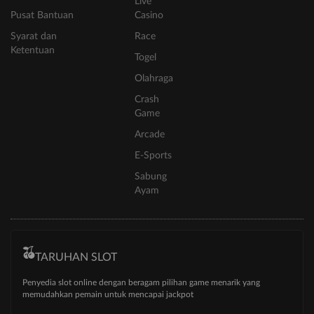
Live
Pusat Bantuan
Casino
Syarat dan
Race
Ketentuan
Togel
Olahraga
Crash
Game
Arcade
E-Sports
Sabung
Ayam
TARUHAN SLOT
Penyedia slot online dengan beragam pilihan game menarik yang
memudahkan pemain untuk mencapai jackpot