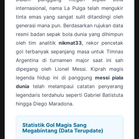
internasional, nama La Pulga telah mengukir
tinta emas yang sangat sulit ditandingi oleh
generasi mana pun. Berdasarkan rujukan data
resmi badan sepak bola dunia yang dihimpun
oleh tim analitik
nikmat33
, rekor pencetak
gol terbanyak sepanjang masa untuk Timnas
Argentina di turnamen major saat ini sah
dipegang oleh Lionel Messi. Kiprah magis
legenda hidup ini di panggung
messi piala
dunia
telah melampaui catatan penyerang
legendaris terdahulu seperti Gabriel Batistuta
hingga Diego Maradona.
Statistik Gol Magis Sang
Megabintang (Data Terupdate)