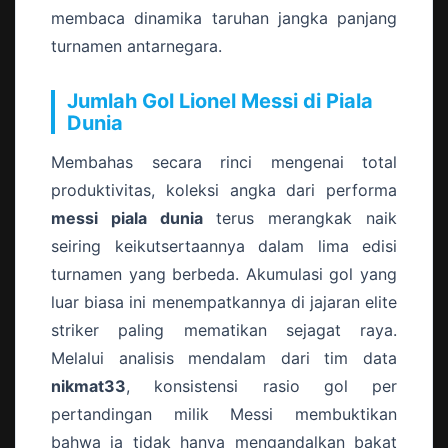
membaca dinamika taruhan jangka panjang
turnamen antarnegara.
Jumlah Gol Lionel Messi di Piala
Dunia
Membahas secara rinci mengenai total
produktivitas, koleksi angka dari performa
messi piala dunia
terus merangkak naik
seiring keikutsertaannya dalam lima edisi
turnamen yang berbeda. Akumulasi gol yang
luar biasa ini menempatkannya di jajaran elite
striker paling mematikan sejagat raya.
Melalui analisis mendalam dari tim data
nikmat33
, konsistensi rasio gol per
pertandingan milik Messi membuktikan
bahwa ia tidak hanya mengandalkan bakat