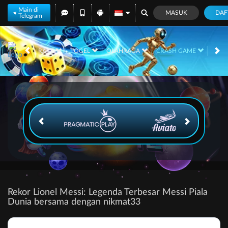
Main di
MASUK
DAF
Telegram
 CASINO
RACE
TOGEL
OLAHRAGA
CRASH GAME
ARC
Rekor Lionel Messi: Legenda Terbesar Messi Piala
Dunia bersama dengan nikmat33