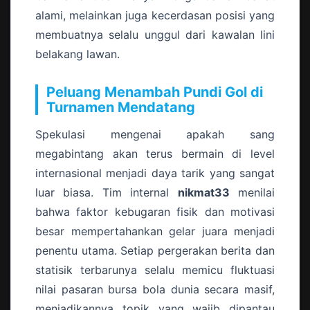
alami, melainkan juga kecerdasan posisi yang
membuatnya selalu unggul dari kawalan lini
belakang lawan.
Peluang Menambah Pundi Gol di
Turnamen Mendatang
Spekulasi mengenai apakah sang
megabintang akan terus bermain di level
internasional menjadi daya tarik yang sangat
luar biasa. Tim internal
nikmat33
menilai
bahwa faktor kebugaran fisik dan motivasi
besar mempertahankan gelar juara menjadi
penentu utama. Setiap pergerakan berita dan
statisik terbarunya selalu memicu fluktuasi
nilai pasaran bursa bola dunia secara masif,
menjadikannya topik yang wajib dipantau