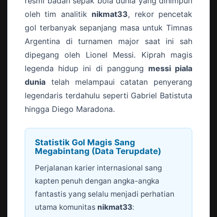
resmi badan sepak bola dunia yang dihimpun
oleh tim analitik
nikmat33
, rekor pencetak
gol terbanyak sepanjang masa untuk Timnas
Argentina di turnamen major saat ini sah
dipegang oleh Lionel Messi. Kiprah magis
legenda hidup ini di panggung
messi piala
dunia
telah melampaui catatan penyerang
legendaris terdahulu seperti Gabriel Batistuta
hingga Diego Maradona.
Statistik Gol Magis Sang
Megabintang (Data Terupdate)
Perjalanan karier internasional sang
kapten penuh dengan angka-angka
fantastis yang selalu menjadi perhatian
utama komunitas
nikmat33
: