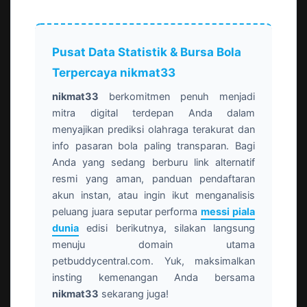
Pusat Data Statistik & Bursa Bola
Terpercaya nikmat33
nikmat33
berkomitmen penuh menjadi
mitra digital terdepan Anda dalam
menyajikan prediksi olahraga terakurat dan
info pasaran bola paling transparan. Bagi
Anda yang sedang berburu link alternatif
resmi yang aman, panduan pendaftaran
akun instan, atau ingin ikut menganalisis
peluang juara seputar performa
messi piala
dunia
edisi berikutnya, silakan langsung
menuju domain utama
petbuddycentral.com. Yuk, maksimalkan
insting kemenangan Anda bersama
nikmat33
sekarang juga!