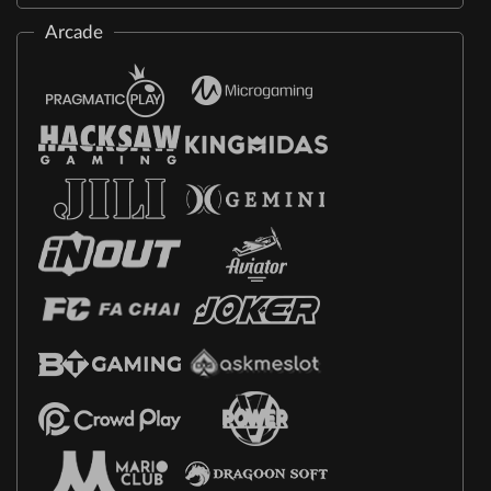
Arcade