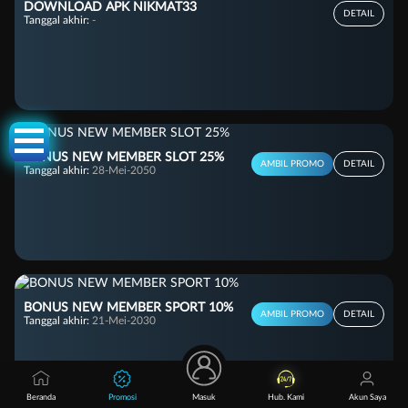
DOWNLOAD APK NIKMAT33
DETAIL
Tanggal akhir:
-
BONUS NEW MEMBER SLOT 25%
AMBIL PROMO
DETAIL
Tanggal akhir:
28-Mei-2050
BONUS NEW MEMBER SPORT 10%
AMBIL PROMO
DETAIL
Tanggal akhir:
21-Mei-2030
Beranda
Promosi
Masuk
Hub. Kami
Akun Saya