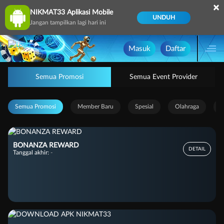
×
NIKMAT33 Aplikasi Mobile
UNDUH
Jangan tampilkan lagi hari ini
Masuk
Daftar
Semua Promosi
Semua Event Provider
Semua Promosi
Member Baru
Spesial
Olahraga
L
BONANZA REWARD
DETAIL
Tanggal akhir:
-