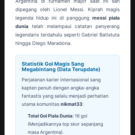
Argentina di turnamen major saat ini sah
dipegang oleh Lionel Messi. Kiprah magis
legenda hidup ini di panggung
messi piala
dunia
telah melampaui catatan penyerang
legendaris terdahulu seperti Gabriel Batistuta
hingga Diego Maradona.
Statistik Gol Magis Sang
Megabintang (Data Terupdate)
Perjalanan karier internasional sang
kapten penuh dengan angka-angka
fantastis yang selalu menjadi perhatian
utama komunitas
nikmat33
:
Total Gol Piala Dunia:
16 gol
(Menjadikannya top skor sepanjang
masa Argentina).