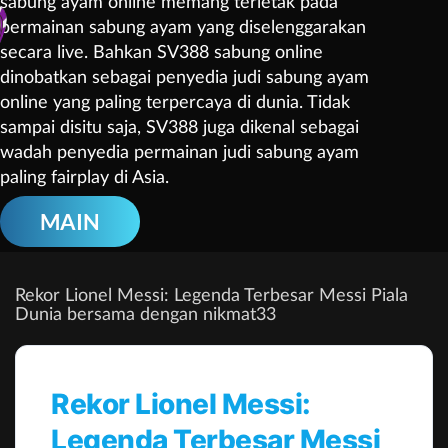
sabung ayam online memang terletak pada
permainan sabung ayam yang diselenggarakan
secara live. Bahkan SV388 sabung online
dinobatkan sebagai penyedia judi sabung ayam
online yang paling terpercaya di dunia. Tidak
sampai disitu saja, SV388 juga dikenal sebagai
wadah penyedia permainan judi sabung ayam
paling fairplay di Asia.
MAIN
Rekor Lionel Messi: Legenda Terbesar Messi Piala
Dunia bersama dengan nikmat33
Rekor Lionel Messi:
Legenda Terbesar Messi