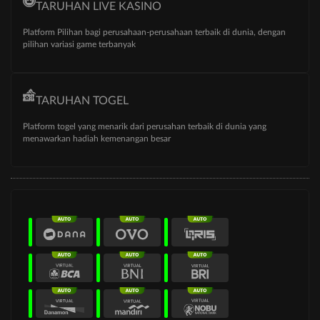
TARUHAN LIVE KASINO
Platform Pilihan bagi perusahaan-perusahaan terbaik di dunia, dengan
pilihan variasi game terbanyak
TARUHAN TOGEL
Platform togel yang menarik dari perusahan terbaik di dunia yang
menawarkan hadiah kemenangan besar