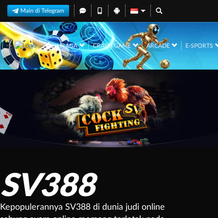
Main di Telegram
TOGEL
OLAHRAGA
CRASH GAME
ARCADE
E-SPORTS
SV388
Kepopulerannya SV388 di dunia judi online