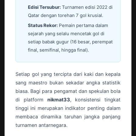
Edisi Tersubur:
Turnamen edisi 2022 di
Qatar dengan torehan 7 gol krusial.
Status Rekor:
Pemain pertama dalam
sejarah yang selalu mencetak gol di
setiap babak gugur (16 besar, perempat
final, semifinal, hingga final).
Setiap gol yang tercipta dari kaki dan kepala
sang maestro bukan sekadar angka statistik
biasa. Bagi para pengamat dan spekulan bola
di platform
nikmat33
, konsistensi tingkat
tinggi ini merupakan indikator penting dalam
membaca dinamika taruhan jangka panjang
turnamen antarnegara.