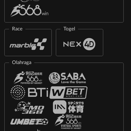
Race
Togel
Olahraga