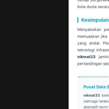
bola dunia secar
Kesimpulan
Menyaksikan pe
memuaskan jika 
yang andal. Pla
teknologi infras
nikmat33
jamin 
pertandingan sec
Pusat Data S
nikmat33
berk
olahraga teraku
alternatif resm