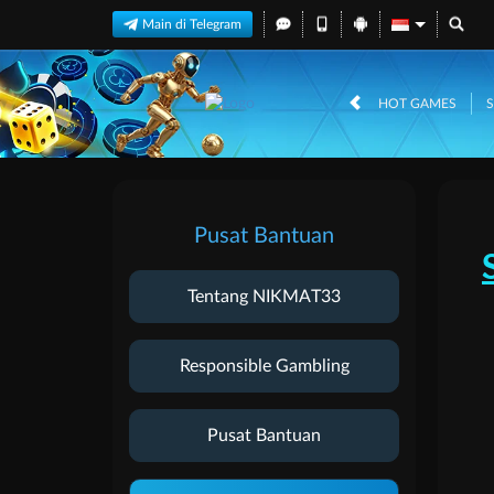
Main di Telegram
HOT GAMES
Pusat Bantuan
Tentang NIKMAT33
Responsible Gambling
Pusat Bantuan