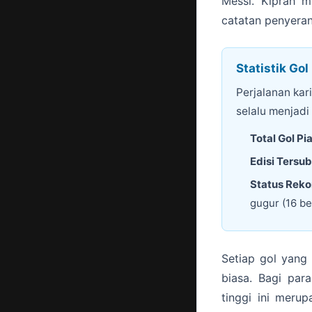
Messi. Kiprah 
catatan penyeran
Statistik Go
Perjalanan kar
selalu menjad
Total Gol Pi
Edisi Tersub
Status Reko
gugur (16 bes
Setiap gol yang 
biasa. Bagi par
tinggi ini meru