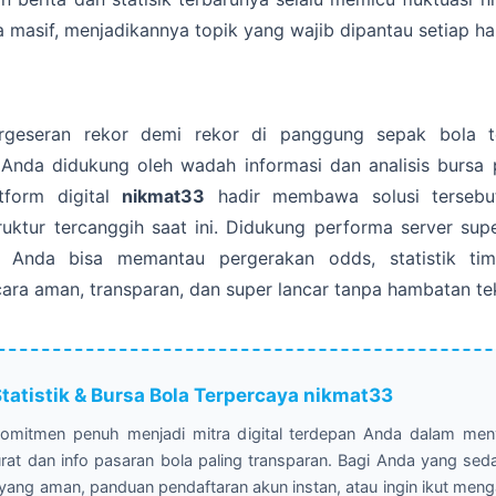
a masif, menjadikannya topik yang wajib dipantau setiap har
rgeseran rekor demi rekor di panggung sepak bola te
Anda didukung oleh wadah informasi dan analisis bursa 
tform digital
nikmat33
hadir membawa solusi tersebut
truktur tercanggih saat ini. Didukung performa server supe
Anda bisa memantau pergerakan odds, statistik tim
ara aman, transparan, dan super lancar tanpa hambatan tek
tatistik & Bursa Bola Terpercaya nikmat33
omitmen penuh menjadi mitra digital terdepan Anda dalam meny
rat dan info pasaran bola paling transparan. Bagi Anda yang seda
i yang aman, panduan pendaftaran akun instan, atau ingin ikut meng