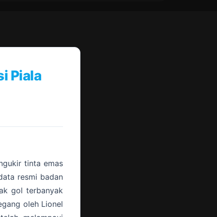
i Piala
gukir tinta emas
 data resmi badan
tak gol terbanyak
egang oleh Lionel