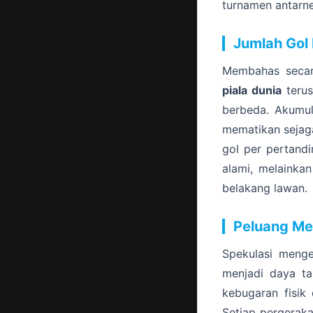
turnamen antarn
Jumlah Gol 
Membahas secara
piala dunia
terus
berbeda. Akumula
mematikan sejaga
gol per pertand
alami, melainka
belakang lawan.
Peluang Me
Spekulasi menge
menjadi daya ta
kebugaran fisik
Setiap pergeraka