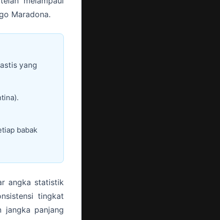
telah melampaui
iego Maradona.
astis yang
tina).
etiap babak
r angka statistik
onsistensi tingkat
n jangka panjang