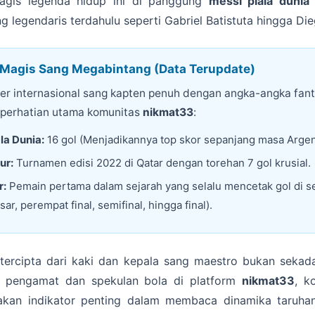
magis legenda hidup ini di panggung
messi piala dunia
g legendaris terdahulu seperti Gabriel Batistuta hingga D
l Magis Sang Megabintang (Data Terupdate)
ier internasional sang kapten penuh dengan angka-angka fant
i perhatian utama komunitas
nikmat33
:
ala Dunia:
16 gol (Menjadikannya top skor sepanjang masa Argen
ur:
Turnamen edisi 2022 di Qatar dengan torehan 7 gol krusial.
r:
Pemain pertama dalam sejarah yang selalu mencetak gol di s
ar, perempat final, semifinal, hingga final).
tercipta dari kaki dan kepala sang maestro bukan sekada
a pengamat dan spekulan bola di platform
nikmat33
, k
pakan indikator penting dalam membaca dinamika taruha