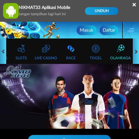
×
NIKMAT33 Aplikasi Mobile
UNDUH
Jangan tampilkan lagi hari ini
Masuk
Daftar
MES
SLOTS
LIVE CASINO
RACE
TOGEL
OLAHRAGA
CR