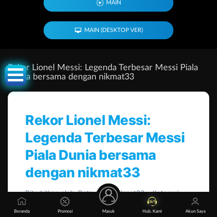
MAIN
MAIN (DESKTOP VER)
Rekor Lionel Messi: Legenda Terbesar Messi Piala
Dunia bersama dengan nikmat33
Rekor Lionel Messi:
Legenda Terbesar Messi
Piala Dunia bersama
dengan nikmat33
Diterbitkan oleh: Data Analis nikmat33 • Kategori:
Sejarah & Statistik Sepak Bola Dunia
Beranda
Promosi
Masuk
Hub. Kami
Akun Saya