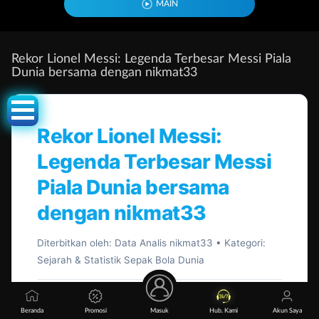
MAIN
Rekor Lionel Messi: Legenda Terbesar Messi Piala
Dunia bersama dengan nikmat33
Rekor Lionel Messi:
Legenda Terbesar Messi
Piala Dunia bersama
dengan nikmat33
Diterbitkan oleh: Data Analis nikmat33 • Kategori:
Sejarah & Statistik Sepak Bola Dunia
Siapa Pencetak Gol Terbanyak
Beranda
Promosi
Masuk
Hub. Kami
Akun Saya