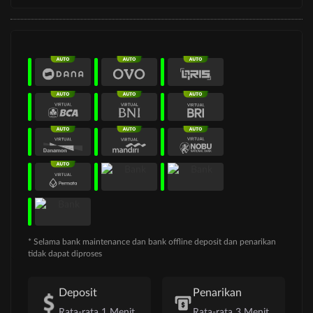
* Selama bank maintenance dan bank offline deposit dan penarikan
tidak dapat diproses
Deposit
Penarikan
Rata-rata 1 Menit
Rata-rata 3 Menit