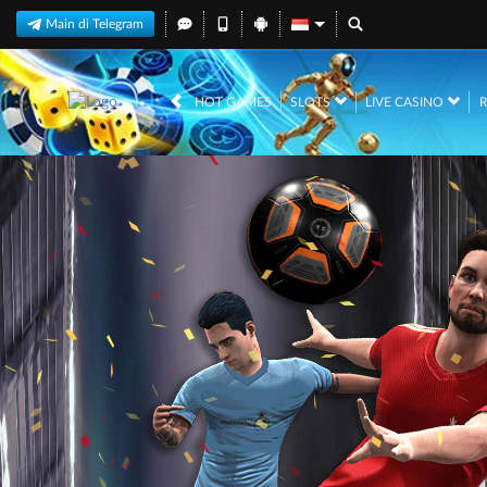
Main di Telegram
HOT GAMES
SLOTS
LIVE CASINO