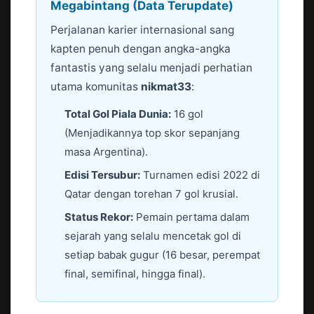
Megabintang (Data Terupdate)
Perjalanan karier internasional sang
kapten penuh dengan angka-angka
fantastis yang selalu menjadi perhatian
utama komunitas
nikmat33
:
Total Gol Piala Dunia:
16 gol
(Menjadikannya top skor sepanjang
masa Argentina).
Edisi Tersubur:
Turnamen edisi 2022 di
Qatar dengan torehan 7 gol krusial.
Status Rekor:
Pemain pertama dalam
sejarah yang selalu mencetak gol di
setiap babak gugur (16 besar, perempat
final, semifinal, hingga final).