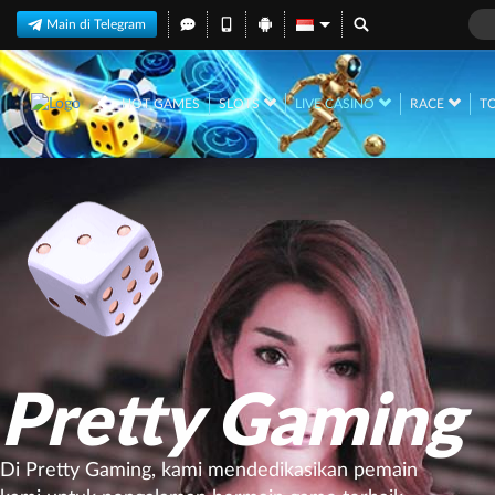
Main di Telegram
HOT GAMES
SLOTS
LIVE CASINO
RACE
T
Pretty Gaming
Di Pretty Gaming, kami mendedikasikan pemain