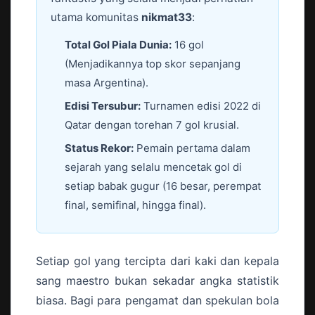
utama komunitas
nikmat33
:
Total Gol Piala Dunia:
16 gol
(Menjadikannya top skor sepanjang
masa Argentina).
Edisi Tersubur:
Turnamen edisi 2022 di
Qatar dengan torehan 7 gol krusial.
Status Rekor:
Pemain pertama dalam
sejarah yang selalu mencetak gol di
setiap babak gugur (16 besar, perempat
final, semifinal, hingga final).
Setiap gol yang tercipta dari kaki dan kepala
sang maestro bukan sekadar angka statistik
biasa. Bagi para pengamat dan spekulan bola