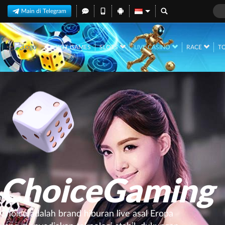
Main di Telegram
HOT GAMES
SLOTS
LIVE CASINO
RACE
T
ChoiceGaming
Choice adalah brand hiburan live asal Eropa