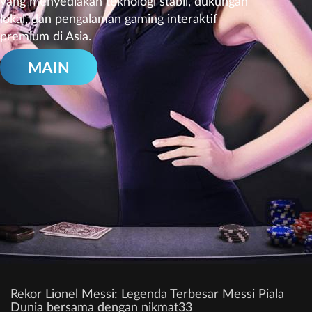
yang menyediakan teknologi stabil, dukungan
lokal, dan pengalaman gaming interaktif
premium di Asia.
MAIN
Rekor Lionel Messi: Legenda Terbesar Messi Piala
Dunia bersama dengan nikmat33