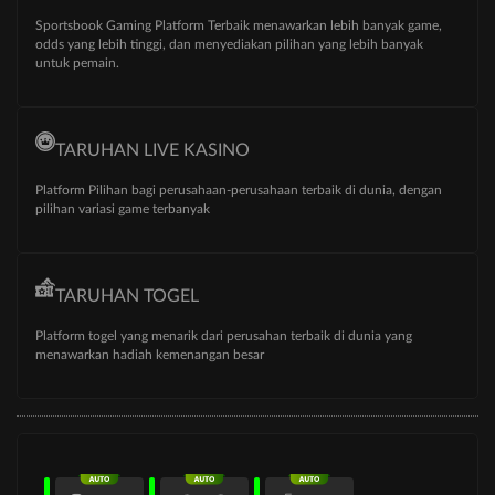
Sportsbook Gaming Platform Terbaik menawarkan lebih banyak game,
odds yang lebih tinggi, dan menyediakan pilihan yang lebih banyak
untuk pemain.
TARUHAN LIVE KASINO
Platform Pilihan bagi perusahaan-perusahaan terbaik di dunia, dengan
pilihan variasi game terbanyak
TARUHAN TOGEL
Platform togel yang menarik dari perusahan terbaik di dunia yang
menawarkan hadiah kemenangan besar