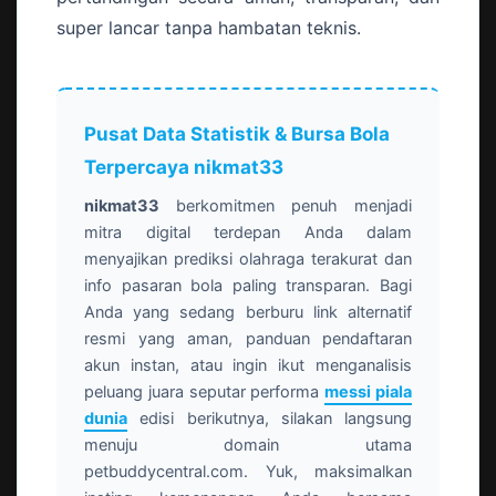
super lancar tanpa hambatan teknis.
Pusat Data Statistik & Bursa Bola
Terpercaya nikmat33
nikmat33
berkomitmen penuh menjadi
mitra digital terdepan Anda dalam
menyajikan prediksi olahraga terakurat dan
info pasaran bola paling transparan. Bagi
Anda yang sedang berburu link alternatif
resmi yang aman, panduan pendaftaran
akun instan, atau ingin ikut menganalisis
peluang juara seputar performa
messi piala
dunia
edisi berikutnya, silakan langsung
menuju domain utama
petbuddycentral.com. Yuk, maksimalkan