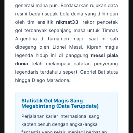
generasi mana pun. Berdasarkan rujukan data
resmi badan sepak bola dunia yang dihimpun
oleh tim analitik
nikmat33
, rekor pencetak
gol terbanyak sepanjang masa untuk Timnas
Argentina di turnamen major saat ini sah
dipegang oleh Lionel Messi. Kiprah magis
legenda hidup ini di panggung
messi piala
dunia
telah melampaui catatan penyerang
legendaris terdahulu seperti Gabriel Batistuta
hingga Diego Maradona.
Statistik Gol Magis Sang
Megabintang (Data Terupdate)
Perjalanan karier internasional sang
kapten penuh dengan angka-angka
fantastis yang selalu menjadi perhatian