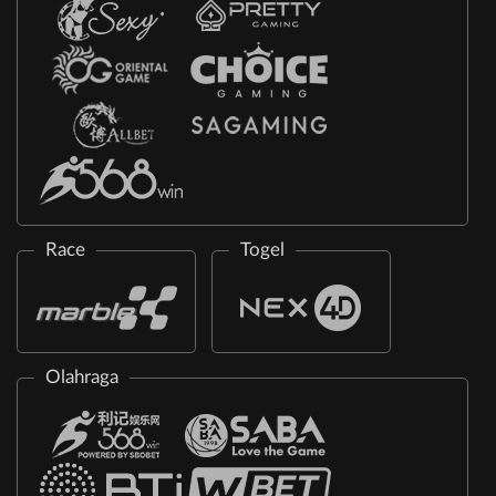
Race
Togel
Olahraga