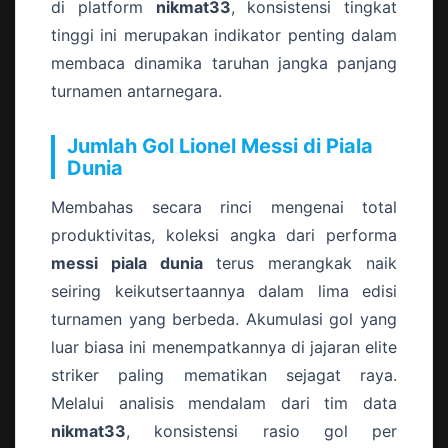
di platform
nikmat33
, konsistensi tingkat
tinggi ini merupakan indikator penting dalam
membaca dinamika taruhan jangka panjang
turnamen antarnegara.
Jumlah Gol Lionel Messi di Piala
Dunia
Membahas secara rinci mengenai total
produktivitas, koleksi angka dari performa
messi piala dunia
terus merangkak naik
seiring keikutsertaannya dalam lima edisi
turnamen yang berbeda. Akumulasi gol yang
luar biasa ini menempatkannya di jajaran elite
striker paling mematikan sejagat raya.
Melalui analisis mendalam dari tim data
nikmat33
, konsistensi rasio gol per