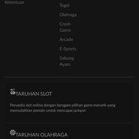
Ketentuan
Togel
Olahraga
Crash
Game
Arcade
E-Sports
Sabung
Ayam
TARUHAN SLOT
Penyedia slot online dengan beragam pilihan game menarik yang
memudahkan pemain untuk mencapai jackpot
TARUHAN OLAHRAGA