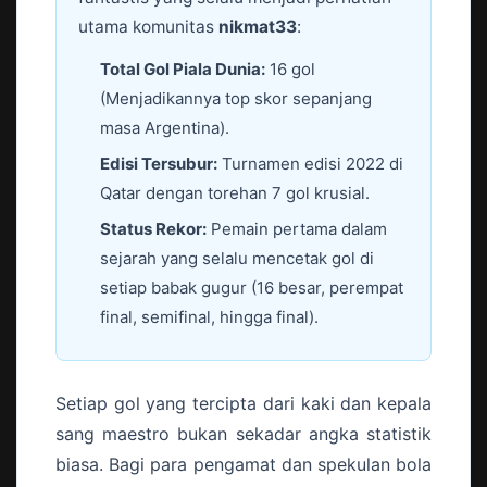
utama komunitas
nikmat33
:
Total Gol Piala Dunia:
16 gol
(Menjadikannya top skor sepanjang
masa Argentina).
Edisi Tersubur:
Turnamen edisi 2022 di
Qatar dengan torehan 7 gol krusial.
Status Rekor:
Pemain pertama dalam
sejarah yang selalu mencetak gol di
setiap babak gugur (16 besar, perempat
final, semifinal, hingga final).
Setiap gol yang tercipta dari kaki dan kepala
sang maestro bukan sekadar angka statistik
biasa. Bagi para pengamat dan spekulan bola