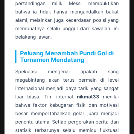
pertandingan milik Messi membuktikan
bahwa ia tidak hanya mengandalkan bakat
alami, melainkan juga kecerdasan posisi yang
membuatnya selalu unggul dari kawalan lini
belakang lawan.
Peluang Menambah Pundi Gol di
Turnamen Mendatang
Spekulasi mengenai apakah sang
megabintang akan terus bermain di level
internasional menjadi daya tarik yang sangat
luar biasa. Tim internal
nikmat33
menilai
bahwa faktor kebugaran fisik dan motivasi
besar mempertahankan gelar juara menjadi
penentu utama. Setiap pergerakan berita dan
statisik terbarunya selalu memicu fluktuasi