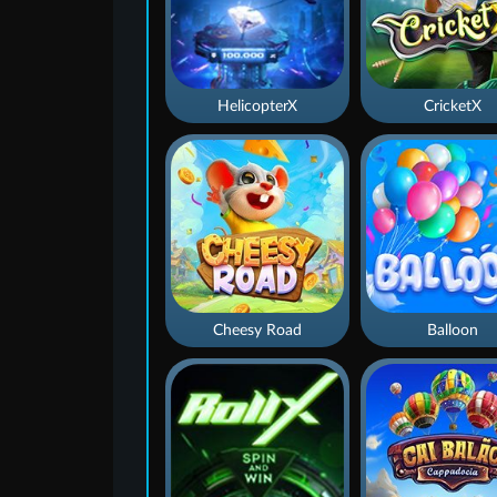
HelicopterX
CricketX
Cheesy Road
Balloon