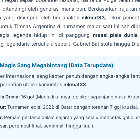
t ditandingi oleh generasi mana pun. Berdasarkan rujukan
a yang dihimpun oleh tim analitik
nikmat33
, rekor pence
ntuk Timnas Argentina di turnamen major saat ini sah dip
magis legenda hidup ini di panggung
messi piala dunia
g legendaris terdahulu seperti Gabriel Batistuta hingga D
l Magis Sang Megabintang (Data Terupdate)
ier internasional sang kapten penuh dengan angka-angka fant
i perhatian utama komunitas
nikmat33
:
ala Dunia:
16 gol (Menjadikannya top skor sepanjang masa Argen
ur:
Turnamen edisi 2022 di Qatar dengan torehan 7 gol krusial.
r:
Pemain pertama dalam sejarah yang selalu mencetak gol di s
ar, perempat final, semifinal, hingga final).