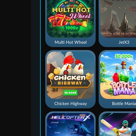
Multi Hot Wheel
JetX3
Chicken Highway
Bottle Mania