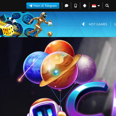
Main di Telegram
HOT GAMES