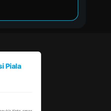
i Piala
gukir tinta emas