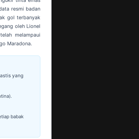
 data resmi badan
tak gol terbanyak
egang oleh Lionel
telah melampaui
iego Maradona.
astis yang
tina).
etiap babak