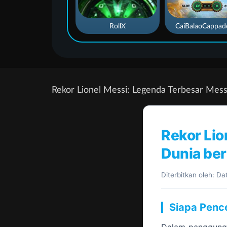
RollX
CaiBalaoCappad
Rekor Lionel Messi: Legenda Terbesar Mes
Rekor Lio
Dunia be
Diterbitkan oleh: Da
Siapa Pence
Dalam panggung 