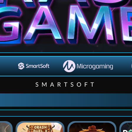
SMARTSOFT