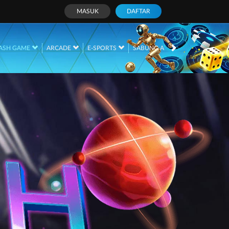
MASUK
DAFTAR
PROMOSI
ASH GAME
ARCADE
E-SPORTS
SABUNG AYAM