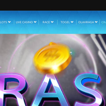
SLOTS
LIVE CASINO
RACE
TOGEL
OLAHRAGA
CR