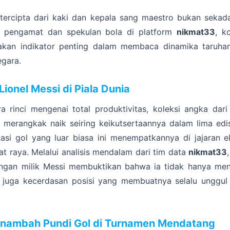
tercipta dari kaki dan kepala sang maestro bukan sekada
a pengamat dan spekulan bola di platform
nikmat33
, k
pakan indikator penting dalam membaca dinamika taruha
egara.
Lionel Messi di Piala Dunia
 rinci mengenai total produktivitas, koleksi angka dar
 merangkak naik seiring keikutsertaannya dalam lima edi
si gol yang luar biasa ini menempatkannya di jajaran eli
t raya. Melalui analisis mendalam dari tim data
nikmat33
ingan milik Messi membuktikan bahwa ia tidak hanya me
n juga kecerdasan posisi yang membuatnya selalu unggul d
nambah Pundi Gol di Turnamen Mendatang