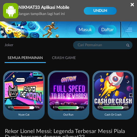
×
NIKMAT33 Aplikasi Mobile
UNDUH
Jangan tampilkan lagi hari ini
Masuk
Daftar
Joker
SEMUA PERMAINAN
CRASH GAME
RTP
79%
RTP
91%
RTP
95%
Nyan Cat
Out Run
Cash Or Crash
Rekor Lionel Messi: Legenda Terbesar Messi Piala