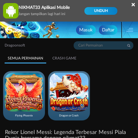
×
NIKMAT33 Aplikasi Mobile
UNDUH
Jangan tampilkan lagi hari ini
Masuk
Daftar
Dragoonsoft
SEMUA PERMAINAN
CRASH GAME
Flying Phoenix
Dragon or Crash
Rekor Lionel Messi: Legenda Terbesar Messi Piala