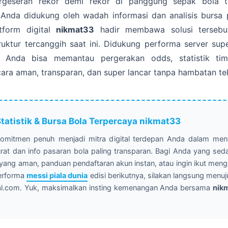
rgeseran rekor demi rekor di panggung sepak bola te
Anda didukung oleh wadah informasi dan analisis bursa 
tform digital
nikmat33
hadir membawa solusi tersebut
truktur tercanggih saat ini. Didukung performa server supe
Anda bisa memantau pergerakan odds, statistik tim
ara aman, transparan, dan super lancar tanpa hambatan tek
tatistik & Bursa Bola Terpercaya nikmat33
omitmen penuh menjadi mitra digital terdepan Anda dalam meny
rat dan info pasaran bola paling transparan. Bagi Anda yang seda
i yang aman, panduan pendaftaran akun instan, atau ingin ikut meng
performa
messi piala dunia
edisi berikutnya, silakan langsung menu
al.com. Yuk, maksimalkan insting kemenangan Anda bersama
nik