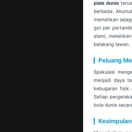
piala dunia
terus
berbeda. Akumula
mematikan sejaga
gol per pertand
alami, melainka
belakang lawan.
Peluang Me
Spekulasi menge
menjadi daya ta
kebugaran fisik
Setiap pergeraka
bola dunia secar
Kesimpulan