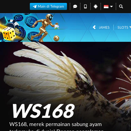
Main di Telegram
HOT GAMES
SLOTS
WS168
WS168, merek permainan sabung ayam