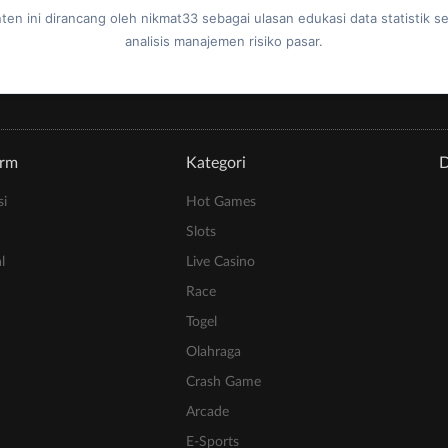
ten ini dirancang oleh nikmat33 sebagai ulasan edukasi data statistik s
analisis manajemen risiko pasar.
orm
Kategori
D
i
Hot Games
Slots
l
Live Casino
Race
Togel
Olahraga
Crash Game
Arcade
E-Sports