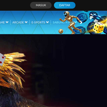
MASUK
DAFTAR
PROMOSI
AME
ARCADE
E-SPORTS
SABUNG AYAM