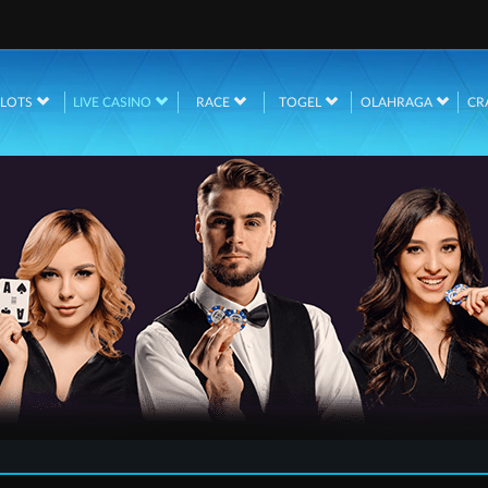
SLOTS
LIVE CASINO
RACE
TOGEL
OLAHRAGA
CR