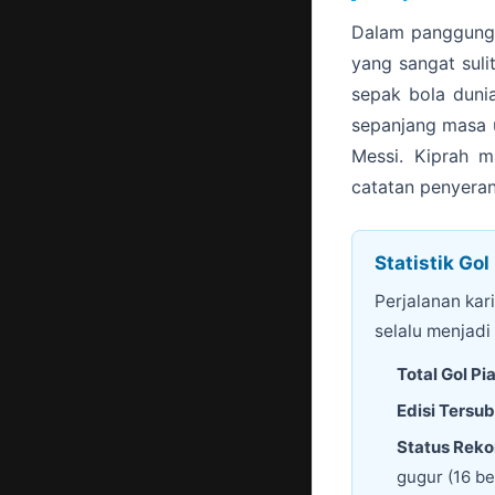
Dalam panggung 
yang sangat suli
sepak bola duni
sepanjang masa u
Messi. Kiprah 
catatan penyeran
Statistik Go
Perjalanan kar
selalu menjad
Total Gol Pi
Edisi Tersub
Status Reko
gugur (16 bes