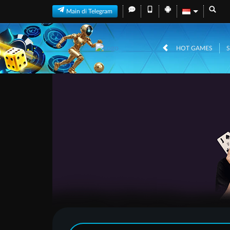
Main di Telegram
HOT GAMES