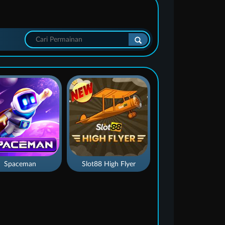
Spaceman
Slot88 High Flyer