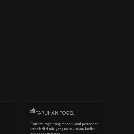
O
TARUHAN TOGEL
Platform togel yang menarik dari perusahan
terbaik di dunia yang menawarkan hadiah