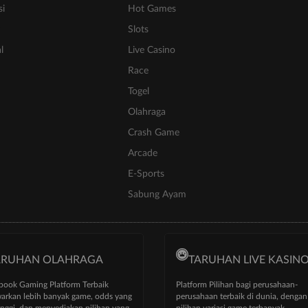
i
Hot Games
Slots
l
Live Casino
Race
Togel
Olahraga
Crash Game
Arcade
E-Sports
Sabung Ayam
ARUHAN OLAHRAGA
TARUHAN LIVE KASIN
book Gaming Platform Terbaik
Platform Pilihan bagi perusahaan-
rkan lebih banyak game, odds yang
perusahaan terbaik di dunia, dengan