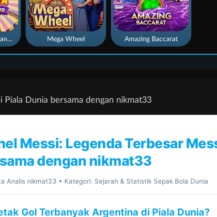
Sweet Bonanza Candyland
Mega Wheel
Amazing Baccarat
si Piala Dunia bersama dengan nikmat33
nel Messi: Legenda Terbesar Mess
rsama dengan nikmat33
ta Analis nikmat33 • Kategori: Sejarah & Statistik Sepak Bola Dunia
tak Gol Terbanyak Argentina di Piala Dunia?