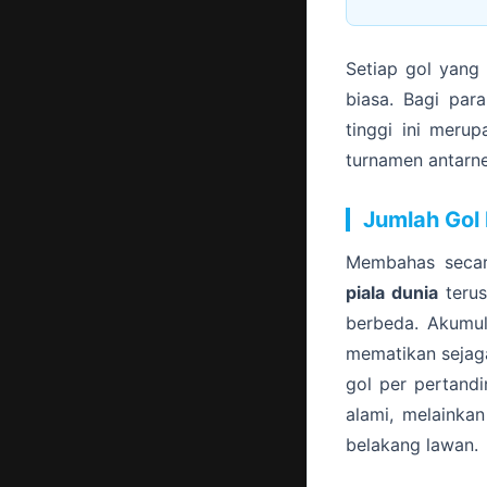
Setiap gol yang 
biasa. Bagi par
tinggi ini meru
turnamen antarn
Jumlah Gol 
Membahas secara
piala dunia
terus
berbeda. Akumula
mematikan sejaga
gol per pertand
alami, melainka
belakang lawan.