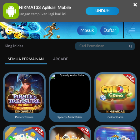
×
NIKMAT33 Aplikasi Mobile
UNDUH
Jangan tampilkan lagi hari ini
Masuk
Daftar
King Midas
SEMUA PERMAINAN
ARCADE
Pirate's Tresure
Speedy Andar Bahar
Colour Game