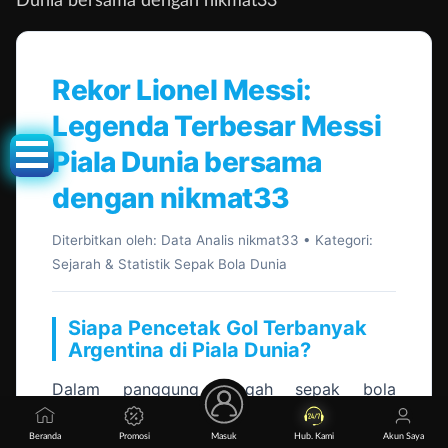
Dunia bersama dengan nikmat33
Rekor Lionel Messi:
Legenda Terbesar Messi
Piala Dunia bersama
dengan nikmat33
Diterbitkan oleh: Data Analis nikmat33 • Kategori:
Sejarah & Statistik Sepak Bola Dunia
Siapa Pencetak Gol Terbanyak
Argentina di Piala Dunia?
Dalam panggung megah sepak bola
internasional, nama La Pulga telah mengukir
Beranda
Promosi
Masuk
Hub. Kami
Akun Saya
tinta emas yang sangat sulit ditandingi oleh