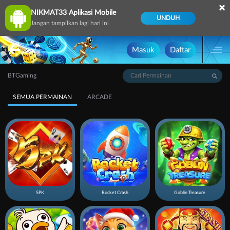
×
NIKMAT33 Aplikasi Mobile
UNDUH
Jangan tampilkan lagi hari ini
Masuk
Daftar
BTGaming
SEMUA PERMAINAN
ARCADE
5PK
Rocket Crash
Goblin Treasure