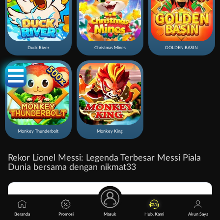
Duck River
Christmas Mines
GOLDEN BASIN
Monkey Thunderbolt
Monkey King
Rekor Lionel Messi: Legenda Terbesar Messi Piala
Dunia bersama dengan nikmat33
Rekor Lionel Messi:
Beranda
Promosi
Masuk
Hub. Kami
Akun Saya