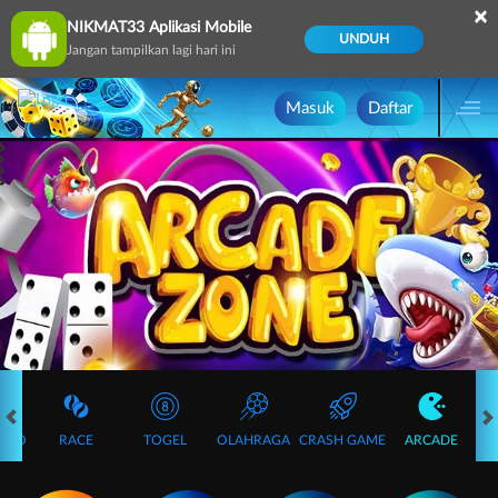
×
NIKMAT33 Aplikasi Mobile
UNDUH
Jangan tampilkan lagi hari ini
Masuk
Daftar
SINO
RACE
TOGEL
OLAHRAGA
CRASH GAME
ARCADE
E