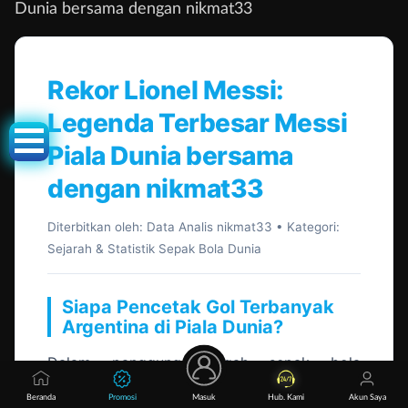
Dunia bersama dengan nikmat33
Rekor Lionel Messi:
Legenda Terbesar Messi
Piala Dunia bersama
dengan nikmat33
Diterbitkan oleh: Data Analis nikmat33 • Kategori:
Sejarah & Statistik Sepak Bola Dunia
Siapa Pencetak Gol Terbanyak
Argentina di Piala Dunia?
Dalam panggung megah sepak bola
internasional, nama La Pulga telah mengukir
Beranda
Promosi
Masuk
Hub. Kami
Akun Saya