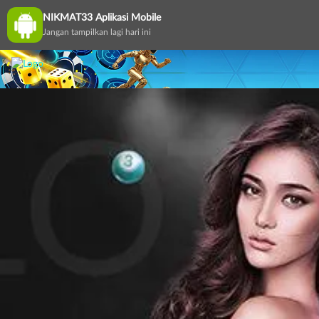
NIKMAT33 Aplikasi Mobile
Jangan tampilkan lagi hari ini