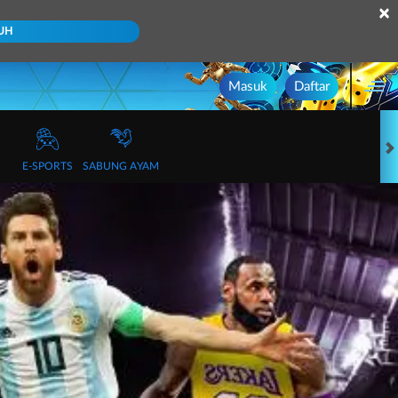
×
UH
Masuk
Daftar
E-SPORTS
SABUNG AYAM