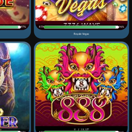
97%
RTP
96%
Royale Vegas