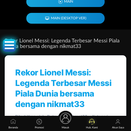
MAIN
MAIN (DESKTOP VER)
Rekor Lionel Messi: Legenda Terbesar Messi Piala
Dunia bersama dengan nikmat33
Rekor Lionel Messi:
Legenda Terbesar Messi
Piala Dunia bersama
dengan nikmat33
Diterbitkan oleh: Data Analis nikmat33 • Kategori:
Sejarah & Statistik Sepak Bola Dunia
Beranda
Promosi
Masuk
Hub. Kami
Akun Saya