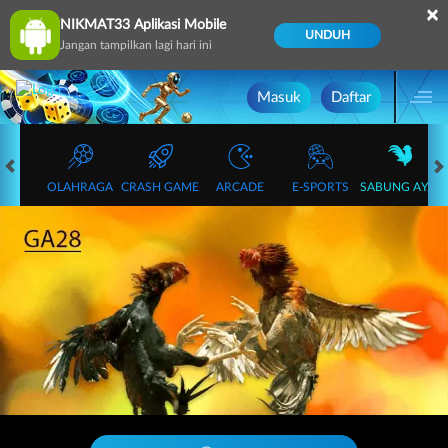
×
NIKMAT33 Aplikasi Mobile
UNDUH
Jangan tampilkan lagi hari ini
Masuk
Daftar
GEL
OLAHRAGA
CRASH GAME
ARCADE
E-SPORTS
SABUNG AYAM