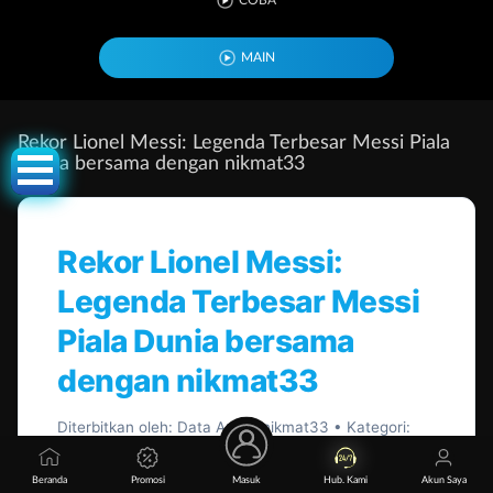
COBA
MAIN
Rekor Lionel Messi: Legenda Terbesar Messi Piala
Dunia bersama dengan nikmat33
Rekor Lionel Messi:
Legenda Terbesar Messi
Piala Dunia bersama
dengan nikmat33
Diterbitkan oleh: Data Analis nikmat33 • Kategori:
Sejarah & Statistik Sepak Bola Dunia
Beranda
Promosi
Masuk
Hub. Kami
Akun Saya