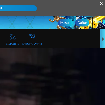
×
UH
Masuk
Daftar
E-SPORTS
SABUNG AYAM