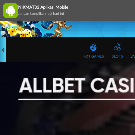
NIKMAT33 Aplikasi Mobile
Jangan tampilkan lagi hari ini
HOT GAMES
SLOTS
LI