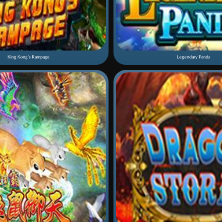
King Kong’s Rampage
Legendary Panda