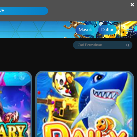
×
UH
Masuk
Daftar