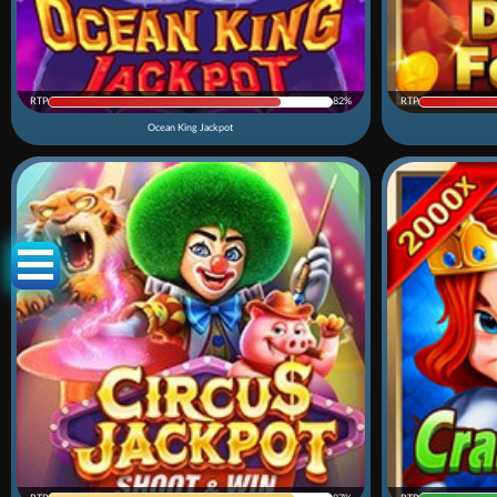
RTP
82%
RTP
Ocean King Jackpot