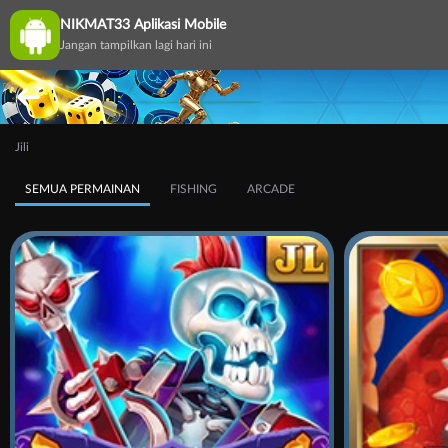
NIKMAT33 Aplikasi Mobile
Jangan tampilkan lagi hari ini
Jili
SEMUA PERMAINAN
FISHING
ARCADE