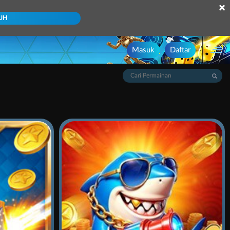
×
UH
Masuk
Daftar