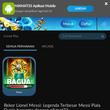
×
NIKMAT33 Aplikasi Mobile
UNDUH
Jangan tampilkan lagi hari ini
Masuk
Daftar
Crowd Play
SEMUA PERMAINAN
ARCADE
RTP
82%
Bagua
Rekor Lionel Messi: Legenda Terbesar Messi Piala