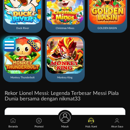
Duck River
Christmas Mines
GOLDEN BASIN
Monkey Thunderbolt
Monkey King
Rekor Lionel Messi: Legenda Terbesar Messi Piala
Dunia bersama dengan nikmat33
Rekor Lionel Messi:
Beranda
Promosi
Masuk
Hub. Kami
Akun Saya