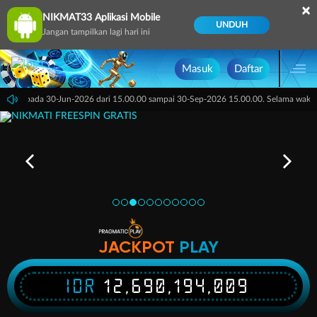
×
NIKMAT33 Aplikasi Mobile
UNDUH
Jangan tampilkan lagi hari ini
Masuk
Daftar
l Sports pada 30-Jun-2026 dari 15.00.00 sampai 30-Sep-2026 15.00.00. Selama waktu
JACKPOT
PLAY
IDR
12,690,194,009