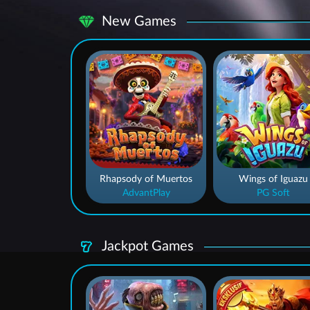
New Games
Rhapsody of Muertos
Wings of Iguazu
AdvantPlay
PG Soft
Jackpot Games