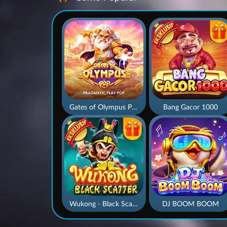
Gates of Olympus POP
Bang Gacor 1000
Wukong - Black Scatter
DJ BOOM BOOM