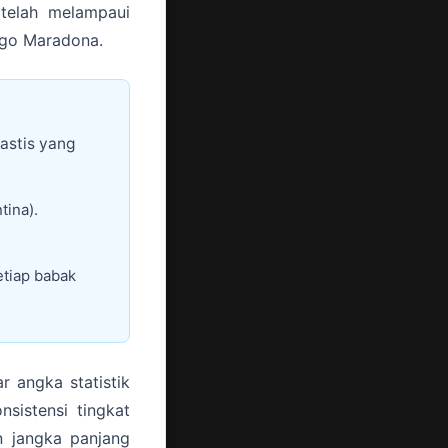
telah melampaui
iego Maradona.
astis yang
tina).
etiap babak
r angka statistik
onsistensi tingkat
n jangka panjang