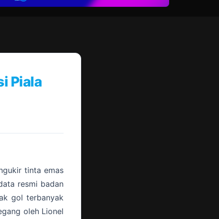
i Piala
gukir tinta emas
 data resmi badan
tak gol terbanyak
egang oleh Lionel