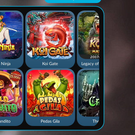
 Ninja
Koi Gate
Legacy of Kong Maxways
andito
Pedas Gila
The Crypt