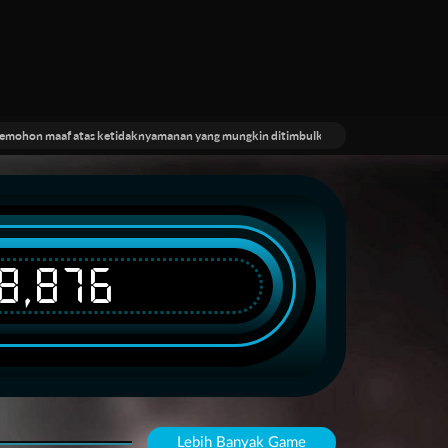
on maaf atas ketidaknyamanan yang mungkin ditimbulkan.
Pemeliharaan Terjadwal
48,876
Lebih Banyak Game