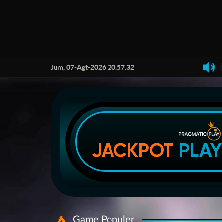
Jum, 07-Agt-2026 20.57.32
dwal: PP Virtual Sports pada 30-Jun-2026 dari 15.00.00 sampai 30-Sep-2026 15.00.
JACKPOT
PLAY
Game Populer