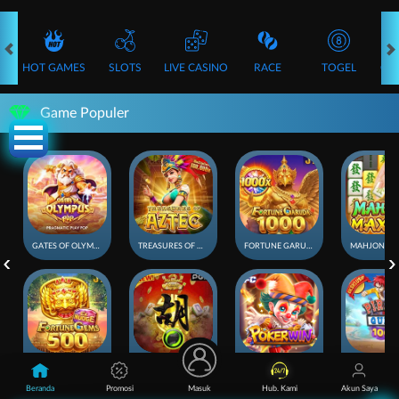
HOT GAMES
SLOTS
LIVE CASINO
RACE
TOGEL
OL
Game Populer
GATES OF OLYMPUS POP
TREASURES OF AZTEC
FORTUNE GARUDA 1000
FORTUNE GEMS 500
MAHJONG WAYS
POKER WIN
Beranda
Promosi
Masuk
Hub. Kami
Akun Saya